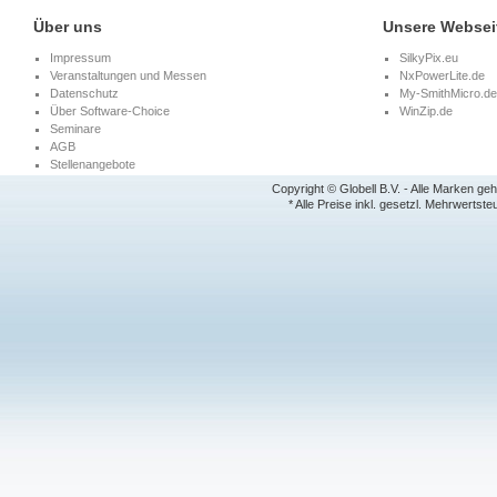
Über uns
Unsere Websei
Impressum
SilkyPix.eu
Veranstaltungen und Messen
NxPowerLite.de
Datenschutz
My-SmithMicro.de
Über Software-Choice
WinZip.de
Seminare
AGB
Stellenangebote
Copyright © Globell B.V. - Alle Marken ge
* Alle Preise inkl. gesetzl. Mehrwertste