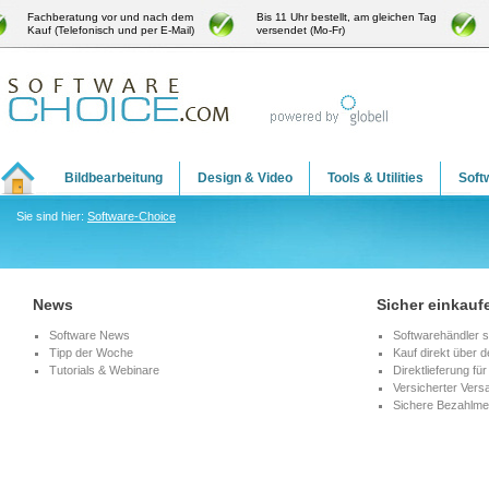
Fachberatung vor und nach dem
Bis 11 Uhr bestellt, am gleichen Tag
Kauf (Telefonisch und per E-Mail)
versendet (Mo-Fr)
Bildbearbeitung
Design & Video
Tools & Utilities
Soft
Sie sind hier:
Software-Choice
News
Sicher einkauf
Software News
Softwarehändler s
Tipp der Woche
Kauf direkt über d
Tutorials & Webinare
Direktlieferung f
Versicherter Vers
Sichere Bezahlme