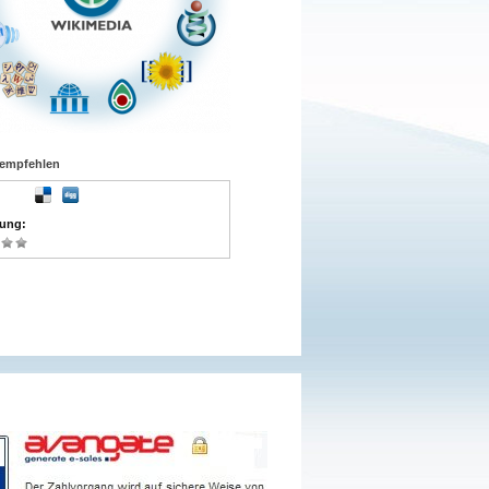
rempfehlen
tung
: