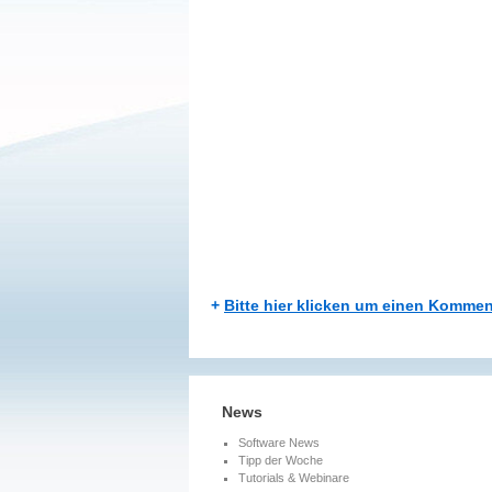
+
Bitte hier klicken um einen Kommen
News
Software News
Tipp der Woche
Tutorials & Webinare