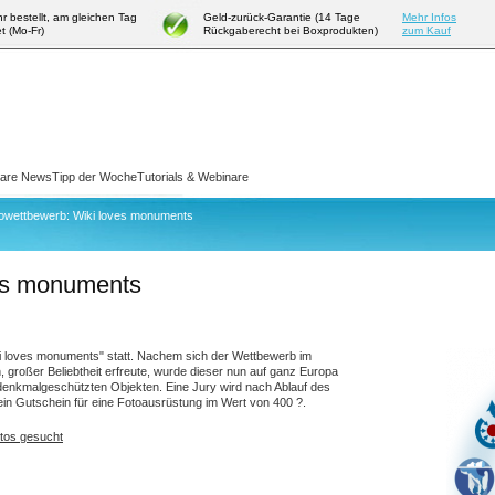
hr bestellt, am gleichen Tag
Geld-zurück-Garantie (14 Tage
Mehr Infos
t (Mo-Fr)
Rückgaberecht bei Boxprodukten)
zum Kauf
ware News
Tipp der Woche
Tutorials & Webinare
owettbewerb: Wiki loves monuments
es monuments
ki loves monuments" statt. Nachem sich der Wettbewerb im
 großer Beliebtheit erfreute, wurde dieser nun auf ganz Europa
enkmalgeschützten Objekten. Eine Jury wird nach Ablauf des
ein Gutschein für eine Fotoausrüstung im Wert von 400 ?.
tos gesucht