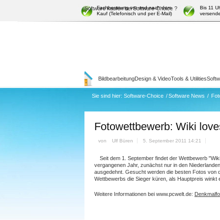
Fachberatung vor und nach dem
Bis 11 U
Software kaufen bei Software-Choice ?
Kauf (Telefonisch und per E-Mail)
versende
Bildbearbeitung
Design & Video
Tools & Utilities
Soft
Sie sind hier:
Software-Choice
/
Software News
/
Fot
Fotowettbewerb: Wiki lov
von
Ulf Büren
5. September 2011 14:21
Seit dem 1. September findet der Wettbewerb "Wi
vergangenen Jahr, zunächst nur in den Niederlanden,
ausgedehnt. Gesucht werden die besten Fotos von d
Wettbewerbs die Sieger küren, als Hauptpreis winkt 
Weitere Informationen bei www.pcwelt.de:
Denkmalfo