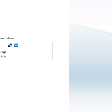
rempfehlen
tung
: