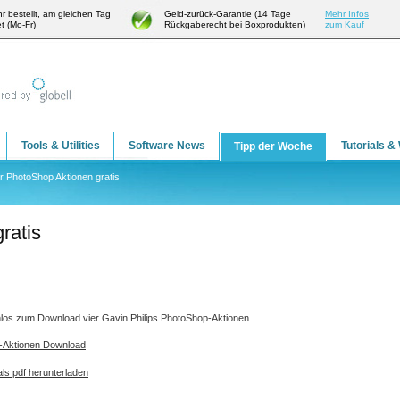
hr bestellt, am gleichen Tag
Geld-zurück-Garantie (14 Tage
Mehr Infos
t (Mo-Fr)
Rückgaberecht bei Boxprodukten)
zum Kauf
Tools & Utilities
Software News
Tutorials &
Tipp der Woche
r PhotoShop Aktionen gratis
ratis
enlos zum Download vier Gavin Philips PhotoShop-Aktionen.
p-Aktionen Download
ls pdf herunterladen