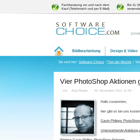
Fachberatung vor und nach dem
Bis 11 U
Kauf (Telefonisch und per E-Mail)
versende
Bildbearbeitung
Design & Video
Sie sind hier:
Software-Choice
/
Tipp der Woche
/
Vie
Vier PhotoShop Aktionen g
von
Jörg Regier
20. November 2011 11:00
Hallo zusammen,
hier gibt es bei uns kost
Gavin Philipps PhotoSho
Untenstehende Anleitung a
Weitere Gavin Phillips PhotoShop-Aktionen