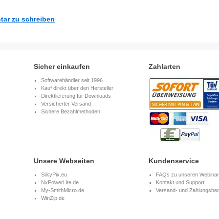
tar zu schreiben
Sicher einkaufen
Zahlarten
Softwarehändler seit 1996
Kauf direkt über den Hersteller
Direktlieferung für Downloads
Versicherter Versand
Sichere Bezahlmethoden
Unsere Webseiten
Kundenservice
SilkyPix.eu
FAQs zu unseren Webina
NxPowerLite.de
Kontakt und Support
My-SmithMicro.de
Versand- und Zahlungsbe
WinZip.de