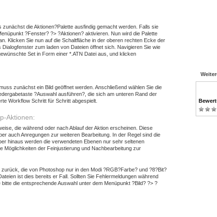
 zunächst die Aktionen?Palette ausfindig gemacht werden. Falls sie
 Menüpunkt ?Fenster? ?> ?Aktionen? aktivieren. Nun wird die Palette
an. Klicken Sie nun auf die Schaltfläche in der oberen rechten Ecke der
 Dialogfenster zum laden von Dateien öffnet sich. Navigieren Sie wie
ewünschte Set in Form einer *.ATN Datei aus, und klicken
Weite
:
uss zunächst ein Bild geöffnet werden. Anschließend wählen Sie die
iedergabetaste ?Auswahl ausführen?, die sich am unteren Rand der
te Workflow Schritt für Schritt abgespielt.
Bewer
p-Aktionen:
weise, die während oder nach Ablauf der Aktion erscheinen. Diese
aber auch Anregungen zur weiteren Bearbeitung. In der Regel sind die
rüber hinaus werden die verwendeten Ebenen nur sehr seltenen
e Möglichkeiten der Feinjustierung und Nachbearbeitung zur
nen zurück, die von Photoshop nur in den Modi ?RGB?Farbe? und ?8?Bit?
teien ist dies bereits er Fall. Sollten Sie Fehlermeldungen während
Sie bitte die entsprechende Auswahl unter dem Menüpunkt ?Bild? ?> ?