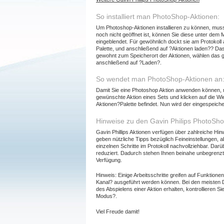
So installiert man PhotoShop-Aktionen:
Um Photoshop-Aktionen installieren zu können, muss
noch nicht geöffnet ist, können Sie diese unter dem
eingeblendet. Für gewöhnlich dockt sie am Protokoll 
Palette, und anschließend auf ?Aktionen laden?? Das
gewohnt zum Speicherort der Aktionen, wählen das g
anschließend auf ?Laden?.
So wendet man PhotoShop-Aktionen an
Damit Sie eine Photoshop Aktion anwenden können, m
gewünschte Aktion eines Sets und klicken auf die W
Aktionen?Palette befindet. Nun wird der eingespeicher
Hinweise zu den Gavin Philips PhotoSho
Gavin Phillips Aktionen verfügen über zahlreiche Hin
geben nützliche Tipps bezüglich Feineinstellungen, 
einzelnen Schritte im Protokoll nachvollziehbar. Da
reduziert. Dadurch stehen Ihnen beinahe unbegrenzt
Verfügung.
Hinweis: Einige Arbeitsschritte greifen auf Funktio
Kanal? ausgeführt werden können. Bei den meisten Da
des Abspielens einer Aktion erhalten, kontrollieren 
Modus?.
Viel Freude damit!